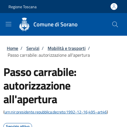
Salta al contenuto principale
Skip to footer content
Regione Toscana
Comune di Sorano
Briciole di pane
Home
/
Servizi
/
Mobilità e trasporti
/
Passo carrabile: autorizzazione all'apertura
Passo carrabile:
autorizzazione
all'apertura
(
urn:nir:presidente.repubblica:decreto:1992-12-16;495~art46
)
Servizio attivo