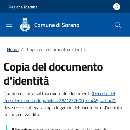
Salta al contenuto principale
Skip to footer content
Regione Toscana
Comune di Sorano
Briciole di pane
Home
/
Copia del documento d'identità
Copia del documento
d'identità
Quando occorre sottoscrivere dei documenti (
Decreto del
Presidente della Repubblica 28/12/2000, n. 445, art. 47
),
deve essere allegata copia leggibile del documento d'identità
in corso di validità.
Attenzione
: non è necessario allegare la copia del