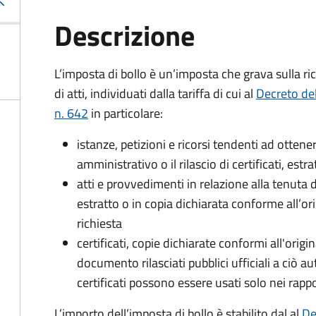
Descrizione
L’imposta di bollo è un’imposta che grava sulla ric
di atti, individuati dalla tariffa di cui al
Decreto de
n. 642
in particolare:
istanze, petizioni e ricorsi tendenti ad otte
amministrativo o il rilascio di certificati, estrat
atti e provvedimenti in relazione alla tenuta di
estratto o in copia dichiarata conforme all’or
richiesta
certificati, copie dichiarate conformi all'origi
documento rilasciati pubblici ufficiali a ciò aut
certificati possono essere usati solo nei rappor
L’importo dell’imposta di bollo è stabilito dal al
De