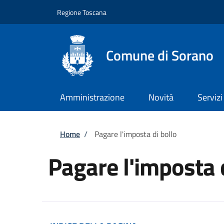
Salta al contenuto principale
Skip to footer content
Regione Toscana
Comune di Sorano
Amministrazione
Novità
Servizi
Briciole di pane
Home
/
Pagare l'imposta di bollo
Pagare l'imposta 