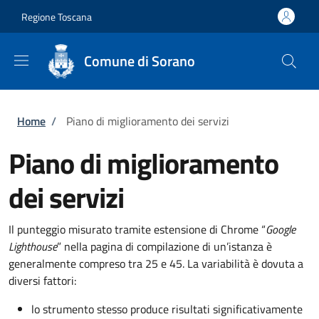
Salta al contenuto principale
Skip to footer content
Regione Toscana
Comune di Sorano
Briciole di pane
Home
/
Piano di miglioramento dei servizi
Piano di miglioramento
dei servizi
Il punteggio misurato tramite estensione di Chrome “
Google
Lighthouse
” nella pagina di compilazione di un’istanza è
generalmente compreso tra 25 e 45. La variabilità è dovuta a
diversi fattori:
lo strumento stesso produce risultati significativamente