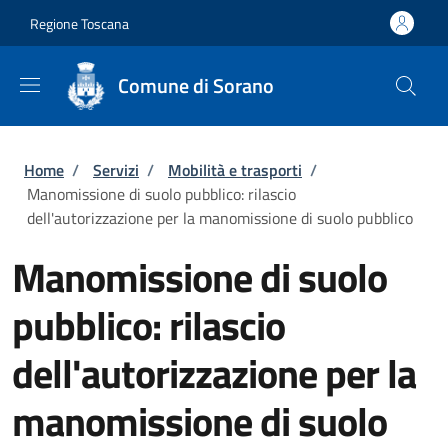
Salta al contenuto principale
Skip to footer content
Regione Toscana
Comune di Sorano
Briciole di pane
Home
/
Servizi
/
Mobilità e trasporti
/
Manomissione di suolo pubblico: rilascio
dell'autorizzazione per la manomissione di suolo pubblico
Manomissione di suolo
pubblico: rilascio
dell'autorizzazione per la
manomissione di suolo