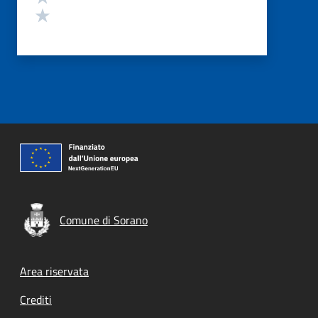
Valuta 1 stelle su 5
Comune di Sorano
Footer menu
Area riservata
Crediti