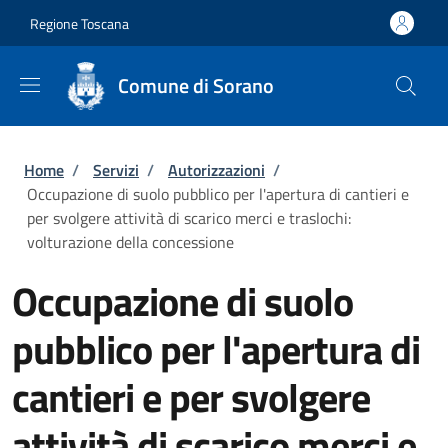
Salta al contenuto principale
Skip to footer content
Regione Toscana
Comune di Sorano
Briciole di pane
Home
/
Servizi
/
Autorizzazioni
/
Occupazione di suolo pubblico per l'apertura di cantieri e
per svolgere attività di scarico merci e traslochi:
volturazione della concessione
Occupazione di suolo
pubblico per l'apertura di
cantieri e per svolgere
attività di scarico merci e