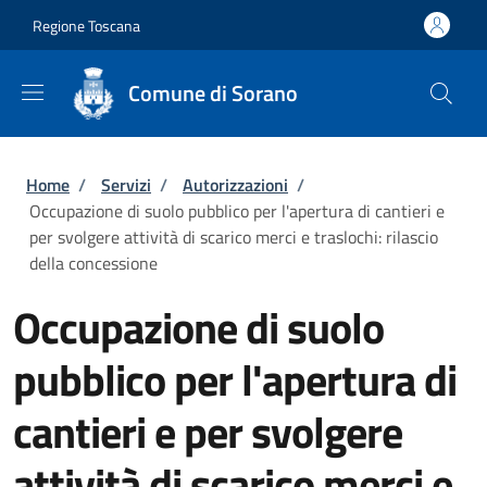
Salta al contenuto principale
Skip to footer content
Regione Toscana
Comune di Sorano
Briciole di pane
Home
/
Servizi
/
Autorizzazioni
/
Occupazione di suolo pubblico per l'apertura di cantieri e
per svolgere attività di scarico merci e traslochi: rilascio
della concessione
Occupazione di suolo
pubblico per l'apertura di
cantieri e per svolgere
attività di scarico merci e