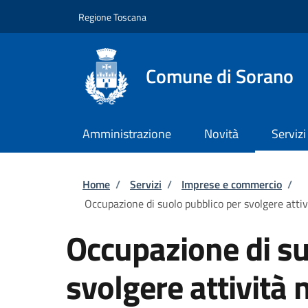
Salta al contenuto principale
Skip to footer content
Regione Toscana
Comune di Sorano
Amministrazione
Novità
Servizi
Briciole di pane
Home
/
Servizi
/
Imprese e commercio
/
Occupazione di suolo pubblico per svolgere attiv
Occupazione di su
svolgere attività 