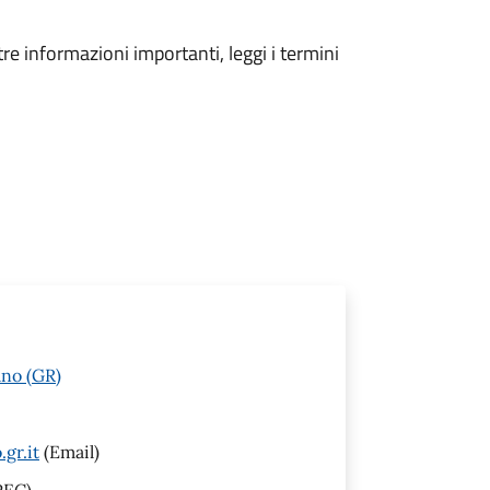
tre informazioni importanti, leggi i termini
ano (GR)
gr.it
(Email)
PEC)