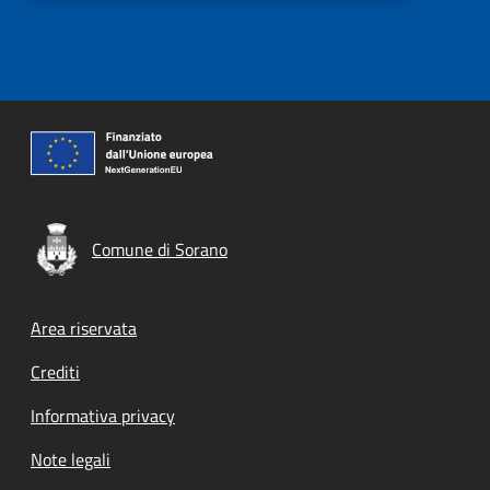
Comune di Sorano
Footer menu
Area riservata
Crediti
Informativa privacy
Note legali