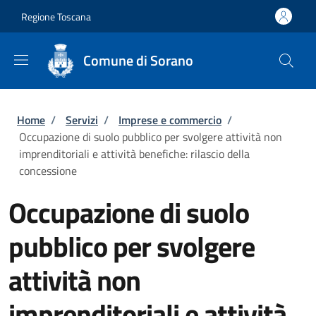
Salta al contenuto principale
Skip to footer content
Regione Toscana
Comune di Sorano
Briciole di pane
Home
/
Servizi
/
Imprese e commercio
/
Occupazione di suolo pubblico per svolgere attività non
imprenditoriali e attività benefiche: rilascio della
concessione
Occupazione di suolo
pubblico per svolgere
attività non
imprenditoriali e attività