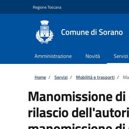
Salta al contenuto principale
Skip to footer content
Regione Toscana
Comune di Sorano
Amministrazione
Novità
Servizi
Briciole di pane
Home
/
Servizi
/
Mobilità e trasporti
/
Man
Manomissione di 
rilascio dell'autor
manomissione di 