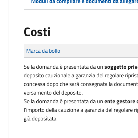
Moduli da compilare e documenti da allegar
Costi
Tipo di pagamento
Importo
Marca da bollo
Se la domanda è presentata da un
soggetto priv
deposito cauzionale a garanzia del regolare riprist
concessa dopo che sarà consegnata la document
versamento del deposito.
Se la domanda è presentata da un
ente gestore d
l'importo della cauzione a garanzia del regolare ri
già depositata.