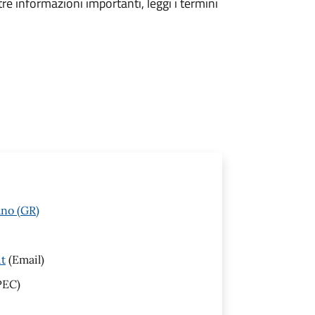
tre informazioni importanti, leggi i termini
ano (GR)
it
(Email)
PEC)