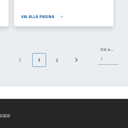
VAI ALLA PAGINA
Scrivi 
Vai a…
1
2
Pagina precedente
Pagina attuale
Pagina
Pagina successiva
orano