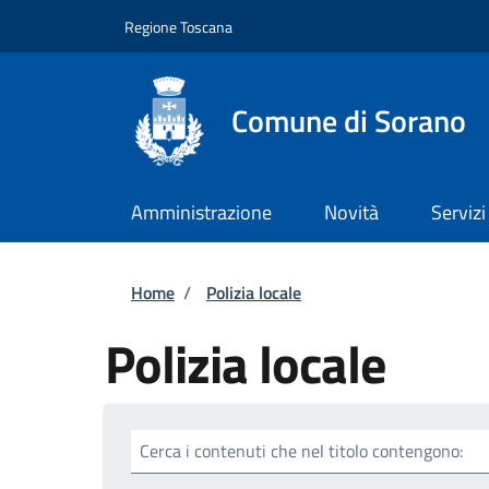
Salta al contenuto principale
Skip to footer content
Regione Toscana
Comune di Sorano
Amministrazione
Novità
Servizi
Briciole di pane
Home
/
Polizia locale
Polizia locale
Cerca i contenuti che nel titolo contengono: