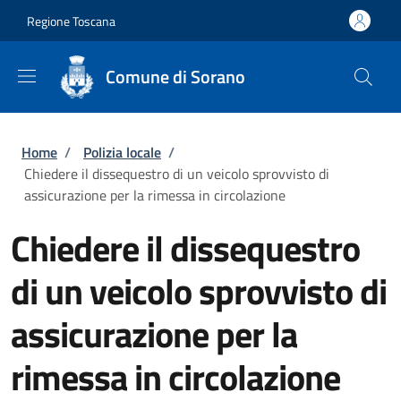
Salta al contenuto principale
Skip to footer content
Regione Toscana
Comune di Sorano
Briciole di pane
Home
/
Polizia locale
/
Chiedere il dissequestro di un veicolo sprovvisto di
assicurazione per la rimessa in circolazione
Chiedere il dissequestro
di un veicolo sprovvisto di
assicurazione per la
rimessa in circolazione