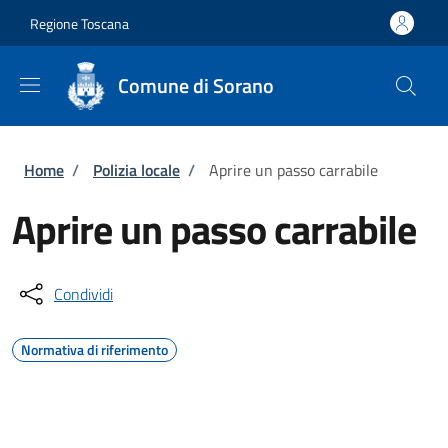
Salta al contenuto principale
Skip to footer content
Regione Toscana
Comune di Sorano
Briciole di pane
Home
/
Polizia locale
/
Aprire un passo carrabile
Aprire un passo carrabile
Condividi
Normativa di riferimento