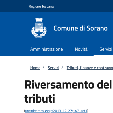
Salta al contenuto principale
Skip to footer content
Regione Toscana
Comune di Sorano
Amministrazione
Novità
Servizi
Briciole di pane
Home
/
Servizi
/
Tributi, finanze e contravv
Riversamento del
tributi
(
urn:nir:stato:legge:2013-12-27;147~art1
)