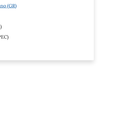
ano (GR)
)
PEC)