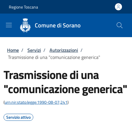
Salta al contenuto principale
Skip to footer content
Regione Toscana
Comune di Sorano
Briciole di pane
Home
/
Servizi
/
Autorizzazioni
/
Trasmissione di una "comunicazione generica"
Trasmissione di una
"comunicazione generica"
(
urn:nir:stato:legge:1990-08-07;241
)
Servizio attivo