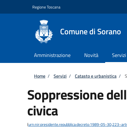
Salta al contenuto principale
Skip to footer content
Regione Toscana
Comune di Sorano
Amministrazione
Novità
Servizi
Briciole di pane
Home
/
Servizi
/
Catasto e urbanistica
/
S
Soppressione del
civica
(
urn:nir:presidente.repubblica:decreto:1989-05-30;223~ar