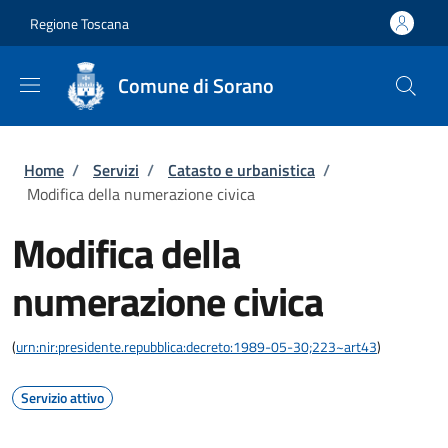
Salta al contenuto principale
Skip to footer content
Regione Toscana
Comune di Sorano
Briciole di pane
Home
/
Servizi
/
Catasto e urbanistica
/
Modifica della numerazione civica
Modifica della
numerazione civica
(
urn:nir:presidente.repubblica:decreto:1989-05-30;223~art43
)
Servizio attivo