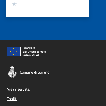
Valuta 1 stelle su 5
Comune di Sorano
Footer menu
Area riservata
Crediti