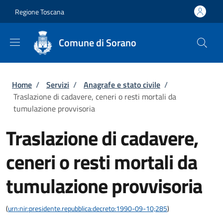
Salta al contenuto principale
Skip to footer content
Regione Toscana
Comune di Sorano
Briciole di pane
Home
/
Servizi
/
Anagrafe e stato civile
/
Traslazione di cadavere, ceneri o resti mortali da
tumulazione provvisoria
Traslazione di cadavere,
ceneri o resti mortali da
tumulazione provvisoria
(
urn:nir:presidente.repubblica:decreto:1990-09-10;285
)