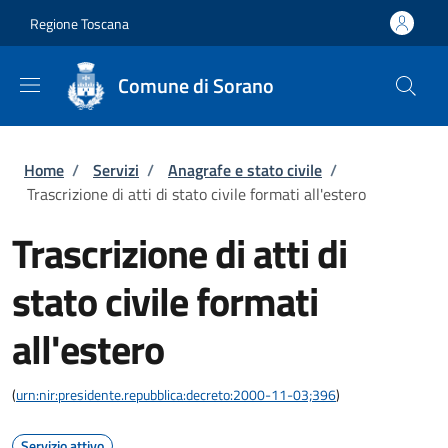
Salta al contenuto principale
Skip to footer content
Regione Toscana
Comune di Sorano
Briciole di pane
Home
/
Servizi
/
Anagrafe e stato civile
/
Trascrizione di atti di stato civile formati all'estero
Trascrizione di atti di
stato civile formati
all'estero
(
urn:nir:presidente.repubblica:decreto:2000-11-03;396
)
Servizio attivo