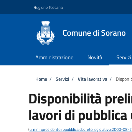
Salta al contenuto principale
Skip to footer content
Regione Toscana
Comune di Sorano
Amministrazione
Novità
Servizi
Briciole di pane
Home
/
Servizi
/
Vita lavorativa
/
Disponib
Disponibilità prel
lavori di pubblica 
(
urn:nir:presidente.repubblica:decreto.legislativo:2000-08