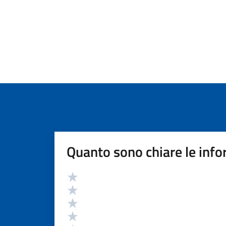
Quanto sono chiare le info
Valutazione
Valuta 5 stelle su 5
Valuta 4 stelle su 5
Valuta 3 stelle su 5
Valuta 2 stelle su 5