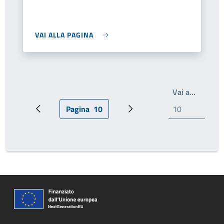
VAI ALLA PAGINA
Scrivi i
Vai a…
Pagina
10
Pagina precedente
Pagina attuale
Pagina successiva