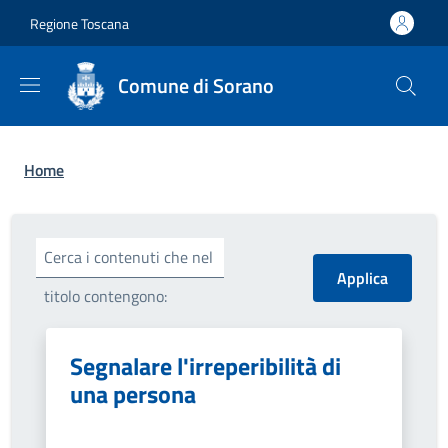
Salta al contenuto principale
Skip to footer content
Regione Toscana
Comune di Sorano
Briciole di pane
Home
Cerca i contenuti che nel
titolo contengono:
Segnalare l'irreperibilità di
una persona