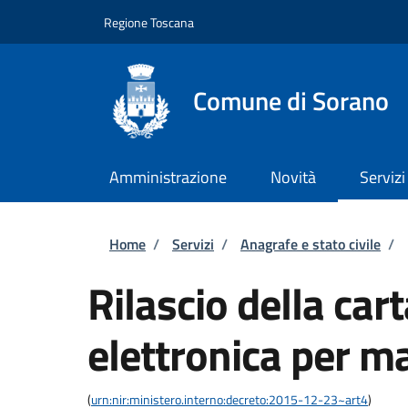
Salta al contenuto principale
Skip to footer content
Regione Toscana
Comune di Sorano
Amministrazione
Novità
Servizi
Briciole di pane
Home
/
Servizi
/
Anagrafe e stato civile
/
Rilascio della cart
elettronica per m
(
urn:nir:ministero.interno:decreto:2015-12-23~art4
)