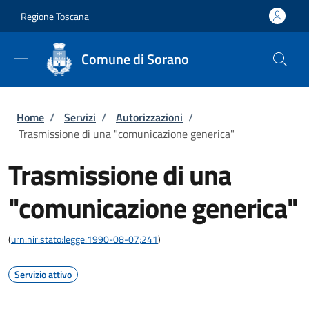
Salta al contenuto principale
Skip to footer content
Regione Toscana
Comune di Sorano
Briciole di pane
Home
/
Servizi
/
Autorizzazioni
/
Trasmissione di una "comunicazione generica"
Trasmissione di una
"comunicazione generica"
(
urn:nir:stato:legge:1990-08-07;241
)
Servizio attivo