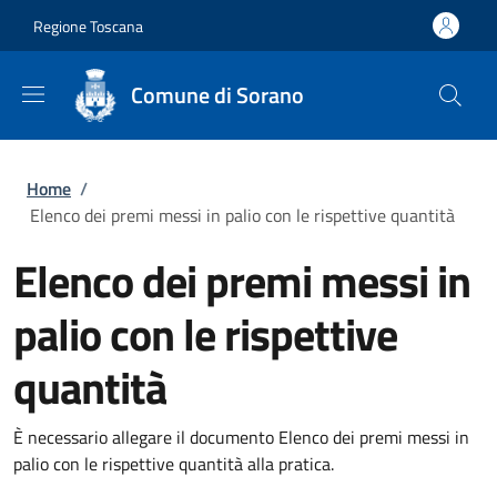
Salta al contenuto principale
Skip to footer content
Regione Toscana
Comune di Sorano
Briciole di pane
Home
/
Elenco dei premi messi in palio con le rispettive quantità
Elenco dei premi messi in
palio con le rispettive
quantità
È necessario allegare il documento Elenco dei premi messi in
palio con le rispettive quantità alla pratica.